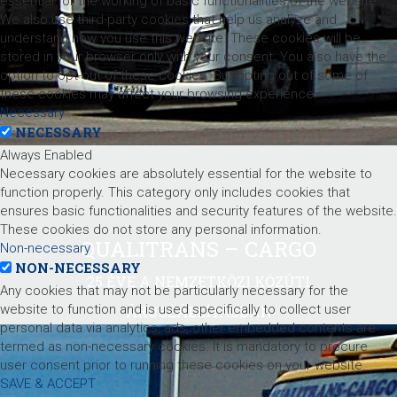
essential for the working of basic functionalities of the website.
We also use third-party cookies that help us analyze and
understand how you use this website. These cookies will be
stored in your browser only with your consent. You also have the
option to opt-out of these cookies. But opting out of some of
these cookies may affect your browsing experience.
Necessary
NECESSARY
Always Enabled
Necessary cookies are absolutely essential for the website to
function properly. This category only includes cookies that
ensures basic functionalities and security features of the website.
These cookies do not store any personal information.
QUALITRANS – CARGO
Non-necessary
NON-NECESSARY
25 ÉVE A NEMZETKÖZI KÖZÚTI
Any cookies that may not be particularly necessary for the
website to function and is used specifically to collect user
ÁRUSZÁLLÍTÁSBAN
personal data via analytics, ads, other embedded contents are
termed as non-necessary cookies. It is mandatory to procure
user consent prior to running these cookies on your website.
SAVE & ACCEPT