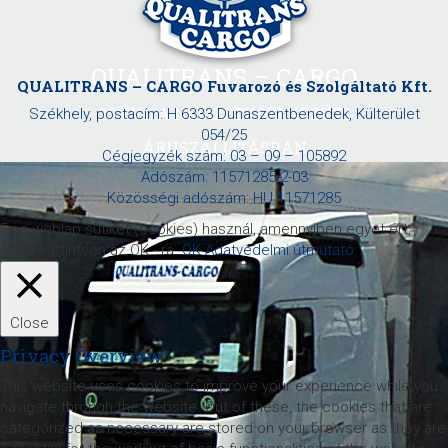
QUALITRANS – CARGO
QUALITRANS – CARGO Fuvarozó és Szolgáltató Kft.
25 ÉVE A NEMZETKÖZI KÖZÚTI
Székhely, postacím: H 6333 Dunaszentbenedek, Külterület
054/25
ÁRUSZÁLLÍTÁSBAN
Cégjegyzék szám: 03 – 09 – 105892
Adószám: 11571285-2-03
Közösségi adószám: HU 11571285
Ez a weblap sütiket (cookies) használ, amennyiben egyet ért,
akkor kattintson az OK - ra.
OK
Adatvédelmi útmutató
Close
Privacy Overview
This website uses cookies to improve your experience while you
navigate through the website. Out of these, the cookies that are
categorized as necessary are stored on your browser as they are