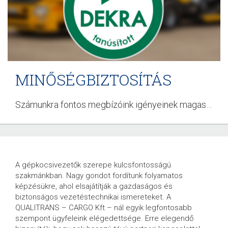
MINŐSÉGBIZTOSÍTÁS
Számunkra fontos megbízóink igényeinek magas szintű teljesítése. Ezek alapján MESZ EN ISO 9001:2009 minőségbiztosítási rendszert működtetnünk, melyet a DEKRA auditál.
QUALITRANS – CARGO
A gépkocsivezetők szerepe kulcsfontosságú
szakmánkban. Nagy gondot fordítunk folyamatos
25 ÉVE A NEMZETKÖZI KÖZÚTI
képzésükre, ahol elsajátítják a gazdaságos és
biztonságos vezetéstechnikai ismereteket. A
ÁRUSZÁLLÍTÁSBAN
QUALITRANS – CARGO Kft – nál egyik legfontosabb
szempont ügyfeleink elégedettsége. Erre elegendő