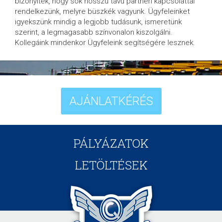
bizonyíték, hogy sok hosszú távú partneri kapcsolattal
rendelkezünk, melyre büszkék vagyunk. Ügyfeleinket
igyekszünk mindig a legjobb tudásunk, ismeretünk
szerint, a legmagasabb színvonalon kiszolgálni.
Kollegáink mindenkor Ügyfeleink segítségére lesznek.
AJÁNLATKÉRÉS
PÁLYÁZATOK
LETÖLTÉSEK