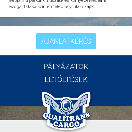
Gépjármű parkunk műszaki- és környezetvédelmi
vizsgáztatása szintén telephelyünkön zajlik.
AJÁNLATKÉRÉS
PÁLYÁZATOK
LETÖLTÉSEK