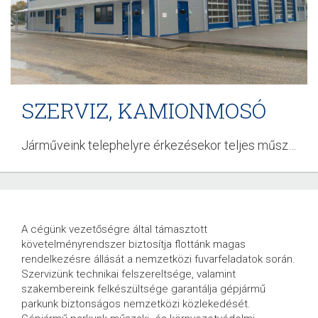
SZERVIZ, KAMIONMOSÓ
Járműveink telephelyre érkezésekor teljes műszaki, esztétikai átvizsgáláson esnek át.
QUALITRANS – CARGO
A cégünk vezetőségre által támasztott
követelményrendszer biztosítja flottánk magas
25 ÉVE A NEMZETKÖZI KÖZÚTI
rendelkezésre állását a nemzetközi fuvarfeladatok során.
Szervizünk technikai felszereltsége, valamint
ÁRUSZÁLLÍTÁSBAN
szakembereink felkészültsége garantálja gépjármű
parkunk biztonságos nemzetközi közlekedését.